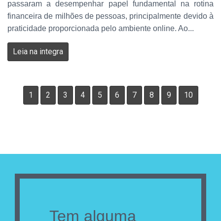
passaram a desempenhar papel fundamental na rotina
financeira de milhões de pessoas, principalmente devido à
praticidade proporcionada pelo ambiente online. Ao...
Leia na integra
1
2
3
4
5
6
7
8
9
10
Tem alguma