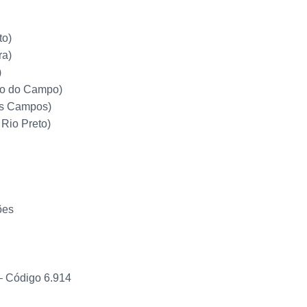
to)
ra)
)
rdo do Campo)
dos Campos)
 Rio Preto)
ões
– Código 6.914