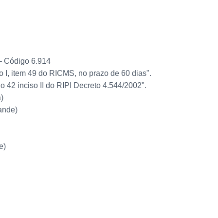
– Código 6.914
 I, item 49 do RICMS, no prazo de 60 dias".
 42 inciso II do RIPI Decreto 4.544/2002".
)
ande)
e)