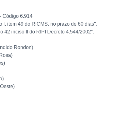
– Código 6.914
 I, item 49 do RICMS, no prazo de 60 dias".
 42 inciso II do RIPI Decreto 4.544/2002".
Candido Rondon)
 Rosa)
es)
o)
'Oeste)