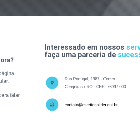
Interessado em nossos
ser
faça uma parceria de
suces
gora?
 página
Rua Portugal, 1987 - Centro
lar.
Cerejeiras / RO - CEP: 76997-000
ara falar
contato@escritoriolider.cnt.br;