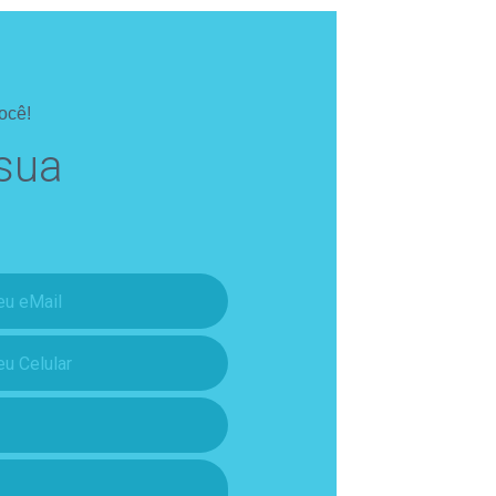
ocê!
sua