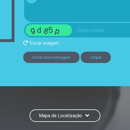
Trocar imagem
Enviar uma mensagem
Limpar
Mapa de Localização