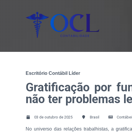
Escritório Contábil Líder
Gratificação por f
não ter problemas l
03 de outubro de 2025
Brasil
Contábe
No universo das relações trabalhistas, a grat