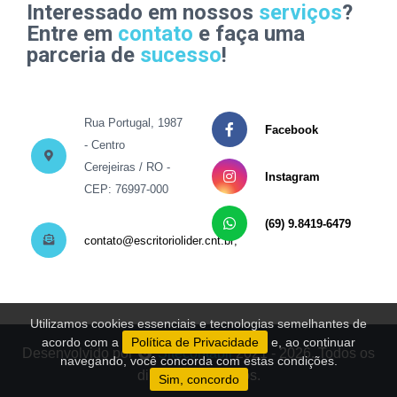
Interessado em nossos
serviços
?
Entre em
contato
e faça uma
parceria de
sucesso
!
Rua Portugal, 1987
Facebook
- Centro
Cerejeiras / RO -
Instagram
CEP: 76997-000
(69) 9.8419-6479
contato@escritoriolider.cnt.br;
Utilizamos cookies essenciais e tecnologias semelhantes de
acordo com a
Política de Privacidade
e, ao continuar
Desenvolvido por
Sitecontabil
2021 - 2026. Todos os
navegando, você concorda com estas condições.
direitos reservados.
Sim, concordo