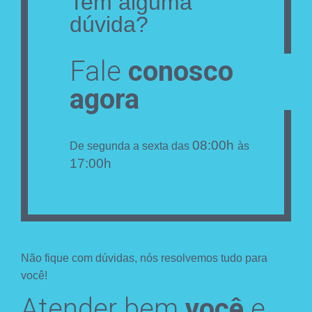
Tem alguma
dúvida?
Fale
conosco
agora
08:00h
De segunda a sexta das
às
17:00h
Não fique com dúvidas, nós resolvemos tudo para
você!
Atender bem
você
e